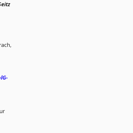
Seitz
rach,
lG-
ur