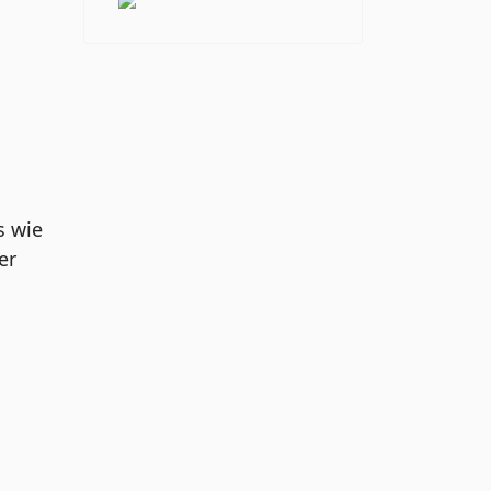
s wie
er