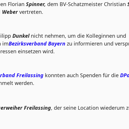
den Florian
Spinner,
dem BV-Schatzmeister Christian
l
Weber
vertreten.
ilipp
Dunkel
nicht nehmen, um die Kolleginnen und
n im
Bezirksverband Bayern
zu informieren und versp
eressen einsetzen wird.
rband Freilassing
konnten auch Spenden für die
DPo
ammelt werden.
erweiher Freilassing
, der seine Location wiederum z